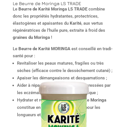
Le Beurre de Moringa LS TRADE
Le
Beurre de Karité Moringa LS TRADE
combine
donc les propriétés hydratantes, protectrices,
élastogènes et apaisantes du
Karité
, aux vertus
régénératrices de l’huile pure, extraite à froid des
graines du Moringa
!
Le
Beurre de Karité MORINGA
est conseillé en tradi-
santé pour :
Revitaliser les peaux matures, fragiles ou très
sèches (efficace contre le dessèchement cutané) ;
Apaiser les démangeaisons et desquamations ;
Aider à réparer les peaux lésées et agressées par
les eczémas ou les piqures de moustique ;
Hydrater et revitaliser les cheveux ! Le
Moringa
constitue en effet un excellent soin pour les
longueurs et le cuir chevelu.