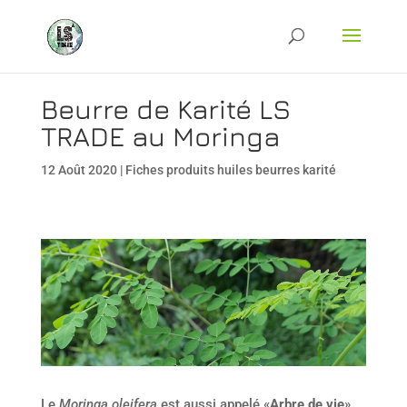
Beurre de Karité LS
TRADE au Moringa
12 Août 2020
|
Fiches produits huiles beurres karité
Le
Moringa oleifera
est aussi appelé «
Arbre de vie
»