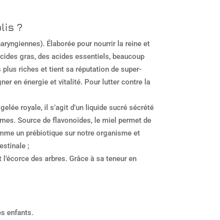
lis ?
aryngiennes). Élaborée pour nourrir la reine et
s acides gras, des acides essentiels, beaucoup
lus riches et tient sa réputation de super-
 en énergie et vitalité. Pour lutter contre la
lée royale, il s’agit d’un liquide sucré sécrété
zymes. Source de flavonoïdes, le miel permet de
omme un prébiotique sur notre organisme et
estinale ;
t l’écorce des arbres. Grâce à sa teneur en
s enfants.