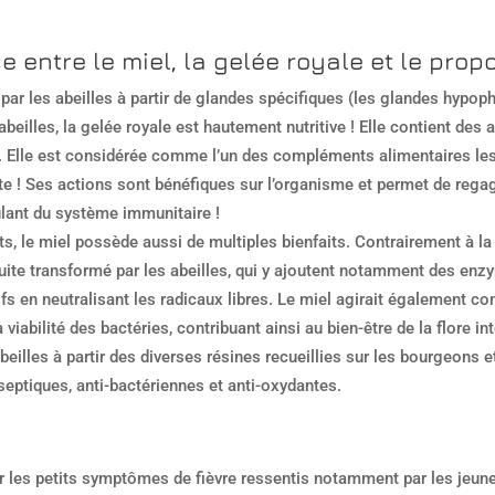
 entre le miel, la gelée royale et le propo
par les abeilles à partir de glandes spécifiques (les glandes hypoph
 abeilles, la gelée royale est hautement nutritive ! Elle contient de
 Elle est considérée comme l’un des compléments alimentaires les p
 ! Ses actions sont bénéfiques sur l’organisme et permet de regagner
mulant du système immunitaire !
, le miel possède aussi de multiples bienfaits. Contrairement à la ge
nsuite transformé par les abeilles, qui y ajoutent notamment des en
 en neutralisant les radicaux libres. Le miel agirait également c
la viabilité des bactéries, contribuant ainsi au bien-être de la flore int
beilles à partir des diverses résines recueillies sur les bourgeons e
iseptiques, anti-bactériennes et anti-oxydantes.
r les petits symptômes de fièvre ressentis notamment par les jeune