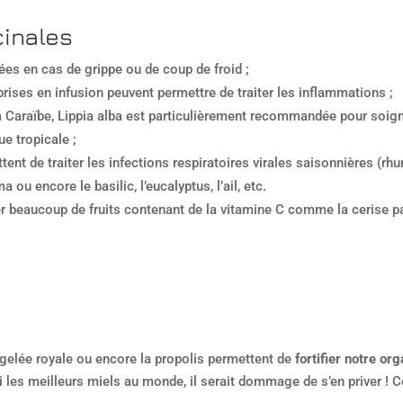
cinales
sées en cas de grippe ou de coup de froid ;
ises en infusion peuvent permettre de traiter les inflammations ;
la Caraïbe, Lippia alba est particulièrement recommandée pour soig
e tropicale ;
nt de traiter les infections respiratoires virales saisonnières (rhum
 encore le basilic, l’eucalyptus, l’ail, etc.
eaucoup de fruits contenant de la vitamine C comme la cerise pay
gelée royale ou encore la propolis permettent de
fortifier notre or
 les meilleurs miels au monde, il serait dommage de s’en priver ! 