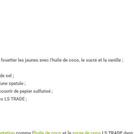
fouetter les jaunes avec l’huile de coco, le sucre et la vanille ;
de sel ;
’une spatule ;
couvrir de papier sulfurisé ;
oco LS TRADE ;
ntation
comme l’
huile de coco
et le
sucre de coco
LS TRADE
dans 